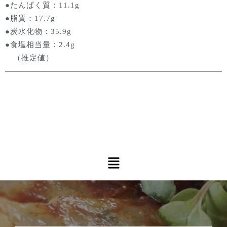
●たんぱく質：11.1g
●脂質：17.7g
●炭水化物：35.9g
●食塩相当量：2.4g
（推定値）
メ
ニ
ュ
ー