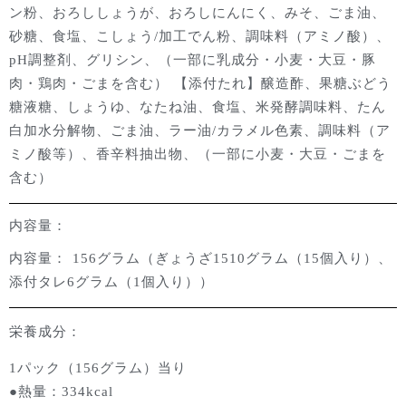
ン粉、おろししょうが、おろしにんにく、みそ、ごま油、
砂糖、食塩、こしょう/加工でん粉、調味料（アミノ酸）、
pH調整剤、グリシン、（一部に乳成分・小麦・大豆・豚
肉・鶏肉・ごまを含む）
【添付たれ】醸造酢、果糖ぶどう
糖液糖、しょうゆ、なたね油、食塩、米発酵調味料、たん
白加水分解物、ごま油、ラー油/カラメル色素、調味料（ア
ミノ酸等）、香辛料抽出物、（一部に小麦・大豆・ごまを
含む）
内容量：
内容量：
156グラム（ぎょうざ1510グラム（15個入り）、
添付タレ6グラム（1個入り））
栄養成分：
1パック（156グラム）当り
●熱量：334kcal