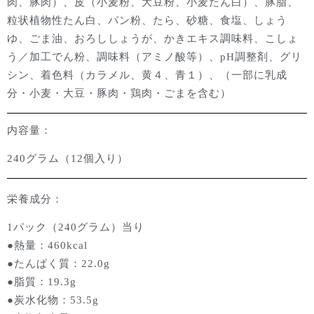
肉、豚肉）、皮（小麦粉、大豆粉、小麦たん白）、豚脂、
粒状植物性たん白、パン粉、たら、砂糖、食塩、しょう
ゆ、ごま油、おろししょうが、かきエキス調味料、こしょ
う／加工でん粉、調味料（アミノ酸等）、
pH
調整剤、グリ
シン、着色料（カラメル、黄４、青１）、（一部に乳成
分・小麦・大豆・豚肉・鶏肉・ごまを含む）
内容量：
240グラム
（12個入り）
栄養成分：
1パック（240グラム）当り
●熱量：460kcal
●たんぱく質：22.0g
●脂質：19.3g
●炭水化物：53.5g