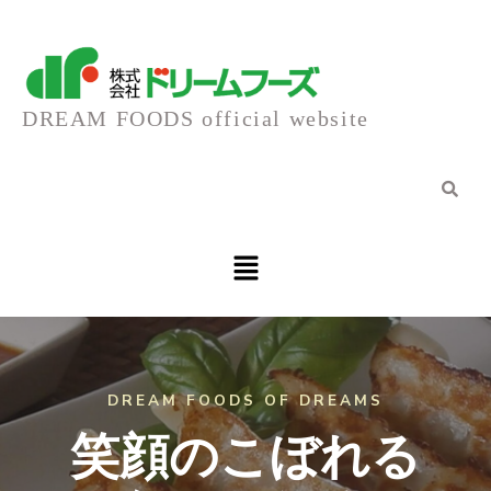
内
容
DREAM FOODS official website
を
ス
キ
メ
ニ
ュ
ッ
ー
プ
DREAM FOODS OF DREAMS
笑顔のこぼれる