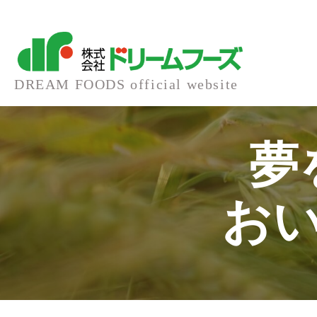
内
容
DREAM FOODS official website
を
ス
夢
キ
お
ッ
プ