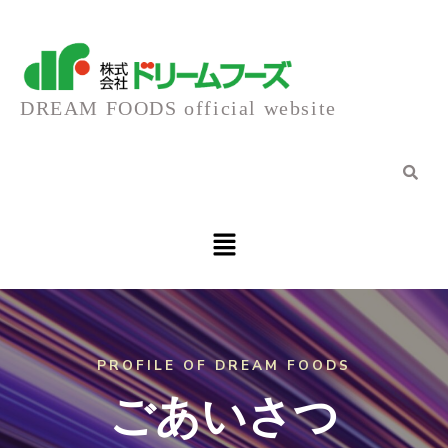
内
容
DREAM FOODS official website
を
ス
キ
メ
ニ
ュ
ッ
ー
プ
PROFILE OF DREAM FOODS
ごあいさつ