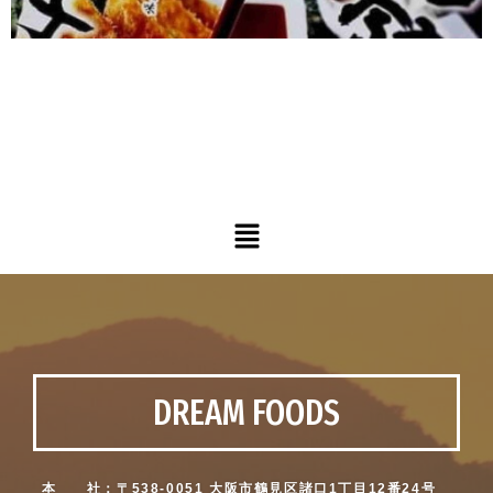
メ
ニ
ュ
ー
DREAM FOODS
本 社：〒538-0051 大阪市鶴見区諸口1丁目12番24号