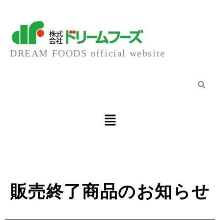
内
容
DREAM FOODS official website
を
ス
キ
メ
ニ
ュ
ッ
ー
プ
販売終了商品のお知らせ